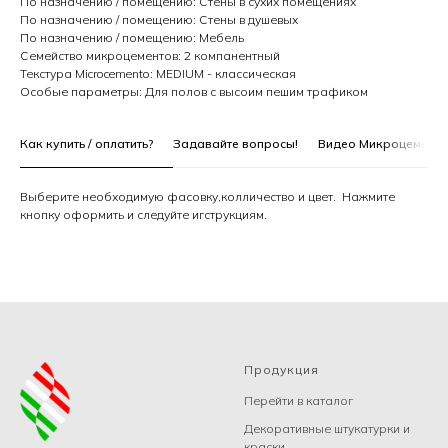
По назначению / помещению: Стены в сухих помещениях
По назначению / помещению: Стены в душевых
По назначению / помещению: Мебель
Семейство микроцементов: 2 компанентный
Текстура Microcemento: MEDIUM - классическая
Особые параметры: Для полов с высоим пешим трафиком
Как купить / оплатить?
Задавайте вопросы!
Видео Микроцемента 
Выберите необходимую фасовку,колличество и цвет. Нажмите
кнопку оформить и следуйте игструкциям.
Продукция
Перейти в каталог
Декоративные штукатурки и
краски