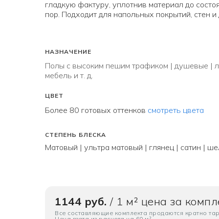
гладкую фактуру, уплотнив материал до состоя
пор. Подходит для напольных покрытий, стен и
НАЗНАЧЕНИЕ
Полы с высоким пешим трафиком | душевые | ле
мебель и т.
д
.
ЦВЕТ
Более 80 готовых оттенков
смотреть цвета
СТЕПЕНЬ БЛЕСКА
Матовый | ультра матовый | глянец | сатин | ше
1144 руб.
/ 1 м² цена за компл
Все составляющие комплекта продаются кратно тар
Цена взята из расчета на 60 м²