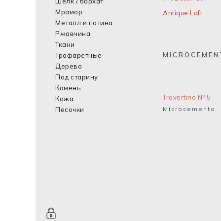
Шелк / бархат
Мрамор
Antique Loft
Металл и патина
Ржавчина
Ткани
MICROCEMEN
Трафаретные
Дерево
Под старину
Камень
Travertino № 5
Кожа
Microcemento
Песочки