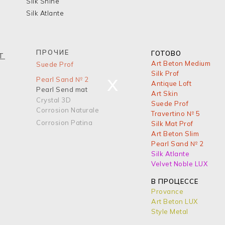
Silk Shine
Silk Atlante
ПРОЧИЕ
ГОТОВО
T
Art Beton Medium
Suede Prof
Silk Prof
x
Pearl Sand № 2
Antique Loft
Pearl Send mat
Art Skin
Crystal 3D
Suede Prof
Corrosion Naturale
Travertino № 5
Corrosion Patina
Silk Mat Prof
Art Beton Slim
Pearl Sand № 2
Silk Atlante
Velvet Noble LUX
В ПРОЦЕССЕ
Provance
Art Beton LUX
Style Metal