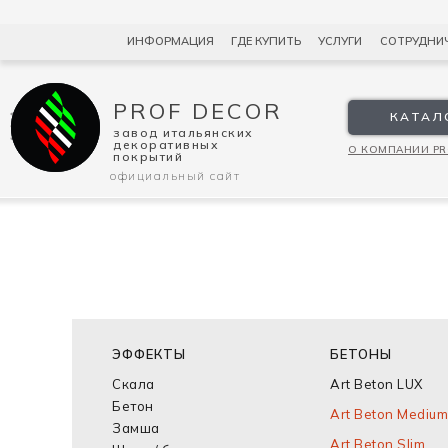
КАТ
ИНФОРМАЦИЯ
ГДЕ КУПИТЬ
УСЛУГИ
СОТРУДНИ
PROF DECOR
PROF DECOR
завод итальянских
КАТАЛ
декоративных
завод итальянских
покрытий
декоративных
О КОМПАНИИ PR
покрытий
официальный сайт
ЭФФЕКТЫ
БЕТОНЫ
Скала
Art Beton LUX
Бетон
Art Beton Medium
Замша
Art Beton Slim