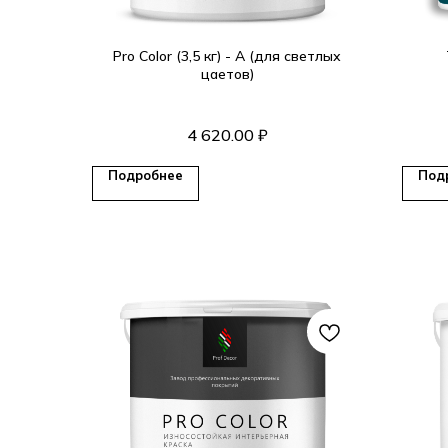
Pro Color (3,5 кг) - А (для светлых
цаетов)
полума
4 620.00
₽
Подробнее
Под