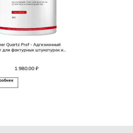
mer Quartz Prof - Адгезионный
т для фактурных штукатурок и
микроцементов.
1 980.00
₽
робнее