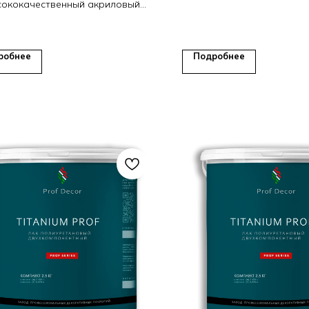
ококачественный акриловый
акриловом связу
грунт.
робнее
Подробнее