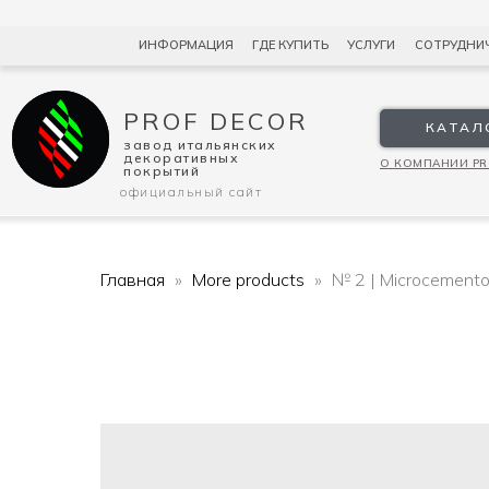
ИНФОРМАЦИЯ
ГДЕ КУПИТЬ
УСЛУГИ
СОТРУДНИ
PROF DECOR
КАТАЛ
завод итальянских
декоративных
О КОМПАНИИ PR
покрытий
официальный сайт
Главная
More products
№ 2 | Microcemento