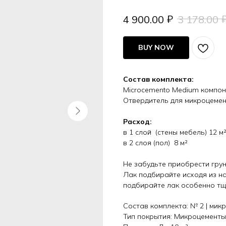
₽
4 900.00
3 178.00
BUY NOW
Состав комплекта:
Microcemento Medium компоне
Отвердитель для микроцемент
Расход:
в 1 слой (стены мебель) 12 м
в 2 слоя (пол) 8 м²
Не забудьте приобрести гру
Лак подбирайте исходя из на
подбирайте лак особенно т
Состав комплекта: № 2 | мик
Тип покрытия: Микроцементы