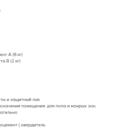
₽
нт А (8 кг)
а B (2 кг)
²
нты и защитный лак
сначения помещения, для пола и мокрых зон,
щательно
роцемент | овердитель