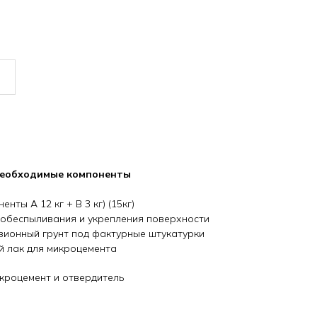
необходимые компоненты
нты А 12 кг + B 3 кг) (15кг)
для обеспыливания и укрепления поверхности
дгезионный грунт под фактурные штукатурки
ный лак для микроцемента
икроцемент и отвердитель