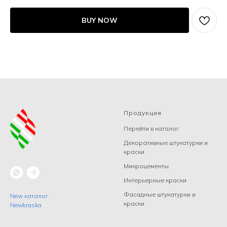
BUY NOW
Продукция
Перейти в каталог
Декоративные штукатурки и
краски
Микроцементы
Интерьерные краски
Фасадные штукатурки и
New каталог
краски
Newkraska